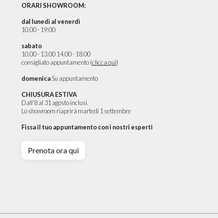
ORARI SHOWROOM:
dal lunedì al venerdì
10.00 - 19:00
sabato
10.00 - 13.00 14.00 - 18.00
consigliato appuntamento (
clicca qui
)
domenica
Su appuntamento
CHIUSURA ESTIVA
Dall'8 al 31 agosto inclusi.
Lo showroom riaprirà martedì 1 settembre
Fissa il tuo appuntamento con i nostri esperti
Prenota ora qui
DETTAGLI PRODOTTO
RICHIEDI PREVENTIVO