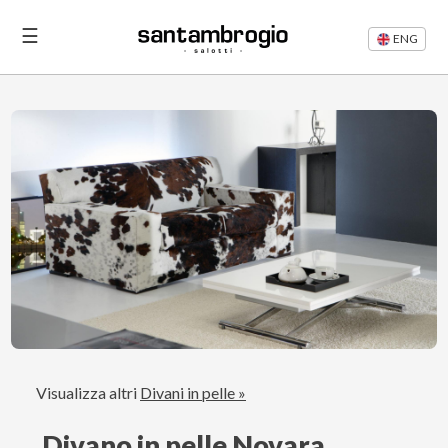
☰
ENG
Letti
Divani
Rifacimento
Divani
Articoli
Area
Visualizza altri
Divani in pelle »
Riservata
Divano in pelle Novara