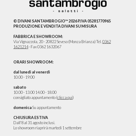
© DIVANI SANTAMBROGIO™ 2026 P.IVA 05281770965
PRODUZIONE E VENDITA DIVANI SU MISURA
FABBRICA E SHOWROOM:
Via Vignazzola, 20 - 20822 Seveso (Monza Brianza) Tel.
0362
1621214
- Fax 0362 1632067
ORARI SHOWROOM:
dal lunedì al venerdì
10.00 - 19:00
sabato
10.00 - 13.00 14.00 - 18.00
consigliato appuntamento (
clicca qui
)
domenica
Su appuntamento
CHIUSURA ESTIVA
Dall'8 al 31 agosto inclusi.
Lo showroom riaprirà martedì 1 settembre