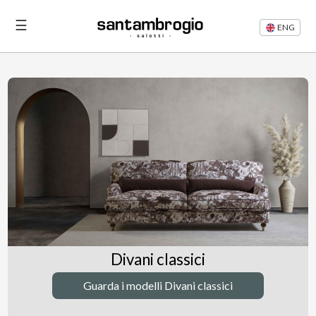
☰
ENG
Letti
Divani
Rifacimento
Divani
Articoli
Divani classici
Area
Guarda i modelli Divani classici
Riservata