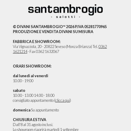
© DIVANI SANTAMBROGIO™ 2026 P.IVA 05281770965
PRODUZIONE E VENDITA DIVANI SU MISURA
FABBRICA E SHOWROOM:
Via Vignazzola, 20 - 20822 Seveso (Monza Brianza) Tel.
0362
1621214
- Fax 0362 1632067
ORARI SHOWROOM:
dal lunedì al venerdì
10.00 - 19:00
sabato
10.00 - 13.00 14.00 - 18.00
consigliato appuntamento (
clicca qui
)
domenica
Su appuntamento
CHIUSURA ESTIVA
Dall'8 al 31 agosto inclusi.
Lo showroom riaprirà martedì 1 settembre