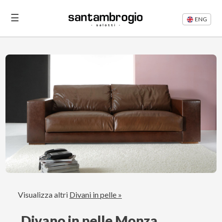
☰
ENG
Letti
Divani
Rifacimento
Divani
Articoli
Area
Visualizza altri
Divani in pelle »
Riservata
Divano in pelle Monza