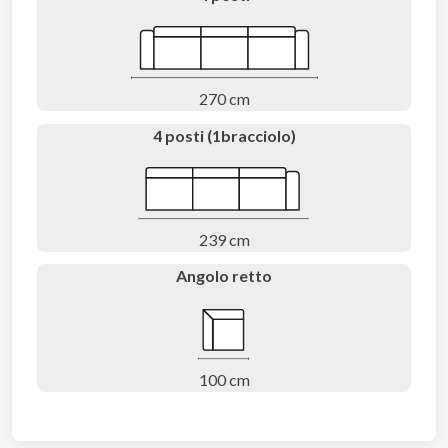
270 cm
4 posti (1bracciolo)
239 cm
Angolo retto
100 cm