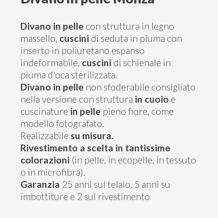
Contatti
Divano in pelle
con struttura in legno
massello,
cuscini
di seduta in piuma con
inserto in poliuretano espanso
indeformabile,
cuscini
di schienale in
piuma d'oca sterilizzata.
Divano in pelle
non sfoderabile consigliato
nella versione con struttura
in cuoio
e
cuscinature
in pelle
pieno fiore, come
modello fotografato.
Realizzabile
su misura.
Rivestimento a scelta in tantissime
colorazioni
(in pelle, in ecopelle, in tessuto
o in microfibra).
Garanzia
25 anni sul telaio, 5 anni su
imbottiture e 2 sul rivestimento