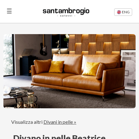
☰
ENG
Letti
Divani
Rifacimento
Divani
Articoli
Area
Visualizza altri
Divani in pelle »
Riservata
Divano in pelle Beatrice