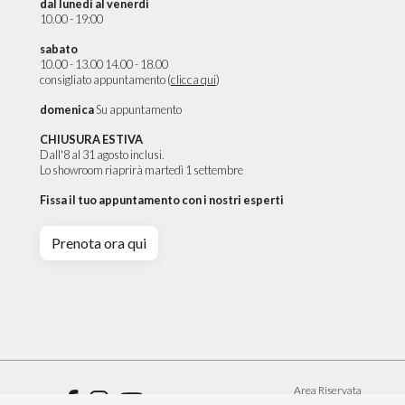
dal lunedì al venerdì
10.00 - 19:00
sabato
10.00 - 13.00 14.00 - 18.00
consigliato appuntamento (
clicca qui
)
domenica
Su appuntamento
CHIUSURA ESTIVA
Dall'8 al 31 agosto inclusi.
Lo showroom riaprirà martedì 1 settembre
Fissa il tuo appuntamento con i nostri esperti
Prenota ora qui
DETTAGLI PRODOTTO
RICHIEDI PREVENTIVO
Area Riservata