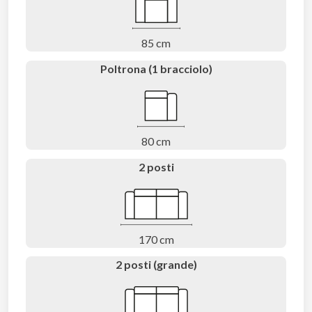
85 cm
Poltrona (1 bracciolo)
80 cm
2 posti
170 cm
2 posti (grande)