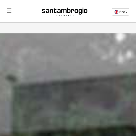
☰
ENG
Letti
Divani
Rifacimento
Divani
Articoli
Area
Riservata