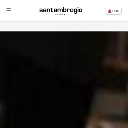
☰
ENG
Letti
Divani
Rifacimento
Divani
Articoli
Area
Riservata