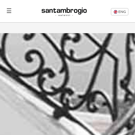
☰
ENG
Letti
Divani
Rifacimento
Divani
Articoli
Area
Riservata