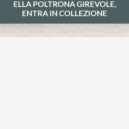
ELLA POLTRONA GIREVOLE,
ENTRA IN COLLEZIONE
ELLA POLTRONA GIREVOLE,
ENTRA IN COLLEZIONE
Dopo diversi mesi di ricerca, progettazione e
prototipazione siamo pronti a presentarvi "Ella": una
poltrona girevole moderna e di design adatta per il vostro
salotto, per hall di hotels e per aree di conversazione/relax.