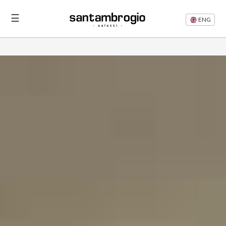
☰
ENG
Letti
Divani
Rifacimento
Divani
Articoli
Area
Riservata