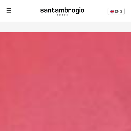
☰
ENG
Letti
Divani
Rifacimento
Divani
Articoli
Area
Riservata