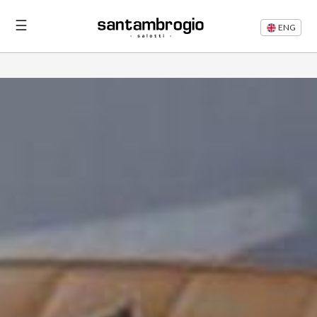
☰
ENG
Letti
Divani
Rifacimento
Divani
Articoli
Area
Riservata