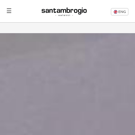
☰
ENG
Letti
Divani
Rifacimento
Divani
Articoli
Area
Riservata