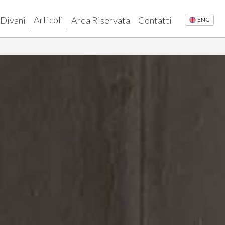
Articoli
 Divani
Area Riservata
Contatti
ENG