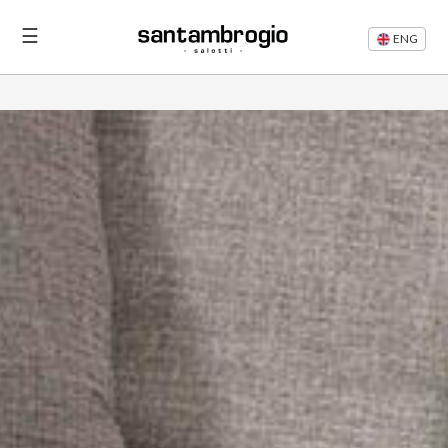
☰
ENG
Letti
Divani
Rifacimento
Divani
Articoli
Area
Riservata